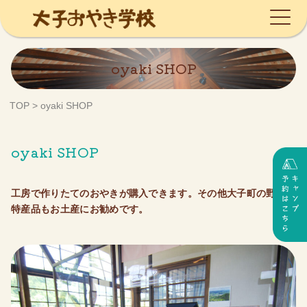
Skip
oyaki SHOP
to
content
TOP
>
oyaki SHOP
oyaki SHOP
工房で作りたてのおやきが購入できます。その他大子町の野菜や
特産品もお土産にお勧めです。