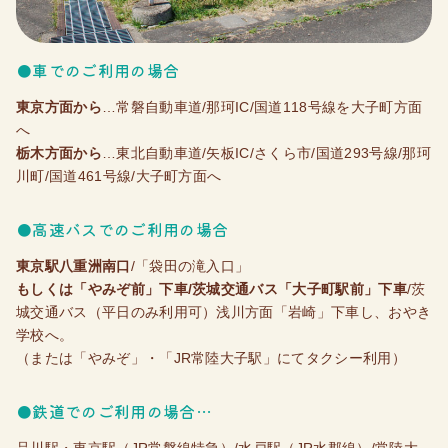
●車でのご利用の場合
東京方面から
…常磐自動車道/那珂IC/国道118号線を大子町方面
へ
栃木方面から
…東北自動車道/矢板IC/さくら市/国道293号線/那珂
川町/国道461号線/大子町方面へ
●高速バスでのご利用の場合
東京駅八重洲南口
/「袋田の滝入口」
もしくは「やみぞ前」下車/茨城交通バス「大子町駅前」下車
/茨
城交通バス（平日のみ利用可）浅川方面「岩崎」下車し、おやき
学校へ。
（または「やみぞ」・「JR常陸大子駅」にてタクシー利用）
●鉄道でのご利用の場合…
品川駅・東京駅（JR常磐線特急）/水戸駅（JR水郡線）/常陸大