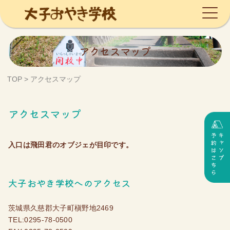
Skip
アクセスマップ
to
content
TOP
>
アクセスマップ
アクセスマップ
入口は飛田君のオブジェが目印です。
大子おやき学校へのアクセス
茨城県久慈郡大子町槇野地2469
TEL:0295-78-0500